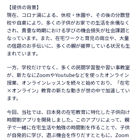
【提供の背景】
現在、コロナ渦による、休校・休園や、その後の分散登
校や自粛により、多くの子供がお家での生活を余儀なく
され、貴重な時期における学びの機会損失が社会課題と
なっています。また、在宅ワークと育児の両立や、大量
の宿題のお手伝いに、多くの親が疲弊している状況も生
まれています。
一方、学校だけでなく、多くの民間学習塾や習い事教室
が、新たなにZoomやYoutubeなどを使ったオンライン
授業、オンラインレッスンを続々と始めており、「在宅
×オンライン」教育の新たな動きが世の中で加速してい
ます。
今回、当社では、日本発の在宅教育に特化した子供向け
時間割アプリを開発しました。このアプリによって、親
子で一緒に在宅生活や勉強の時間割を作ることで、子供
が自発的に学び、遊ぶ機会を作りだすとともに、Zoom